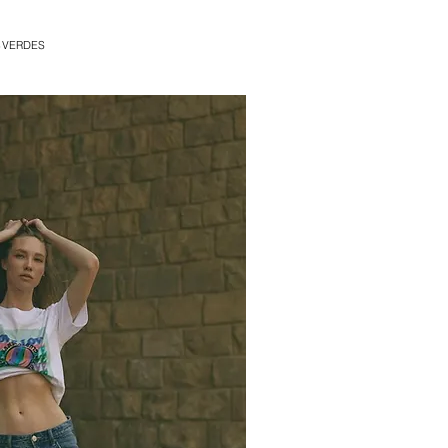
S
DES