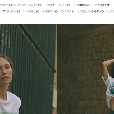
EIGHT BUST WAIST HIPS SHOES HAIR EYES
5'8'' 34'' 23'' 35'' 40 BROWN GREEN
URA BUSTO CINTURA CADERA ZAPATO CABELLO OJO
1.77 88 60 90 6 CASTAÑO VER