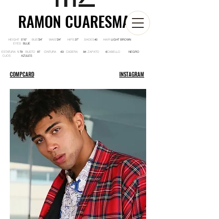
RAMON CUARESMA
HEIGHT BUST WAIST HIPS SHOES HAIR
5'10'' 34'' 24'' 37'' 40 LIGHT BROWN
EYES
BLUE
ESTATURA BUSTO CINTURA CADERA ZAPATO CABELLO
1.79 87 63 94 6 NEGRO
OJOS
AZULES
COMPCARD
INSTAGRAM