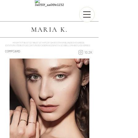
MARIA K.
HEIGHT 5'7'' BUST 32'' WAIST 23'' HIPS 35'' SHOES 37 HAIR BLONDE EYES GREEN
ESTATURA 1.75 BUSTO 82 CINTURA 60 CADERA 90 ZAPATO 4.5 CABELLO RUBIO OJOS VERDES
COMPCARD
10.2K