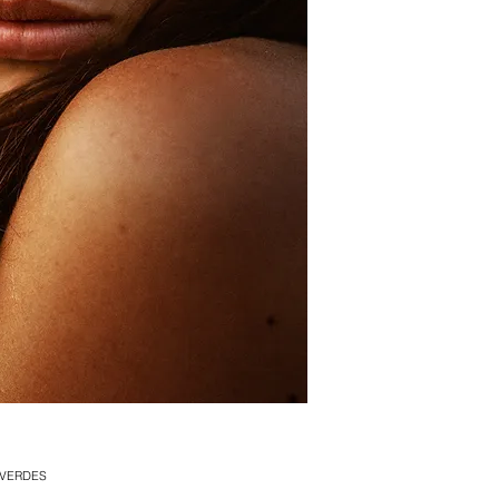
S
DES