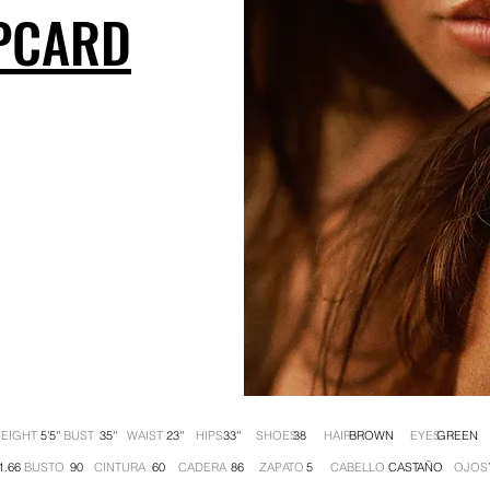
PCARD
HEIGHT BUST WAIST HIPS SHOES HAIR EYES
5'5'' 35'' 23'' 33'' 38 BROWN GREEN
URA BUSTO CINTURA CADERA ZAPATO CABELLO OJO
1.66 90 60 86 5 CASTAÑO VER